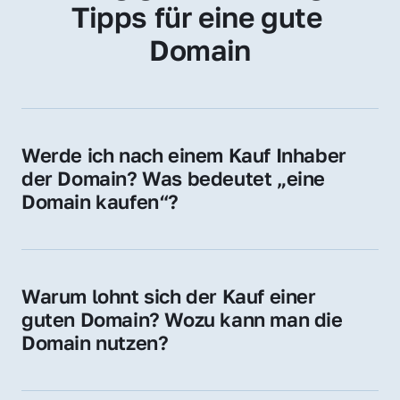
Tipps für eine gute 
Domain
Werde ich nach einem Kauf Inhaber 
der Domain? Was bedeutet „eine 
Domain kaufen“?
Ja, Sie werden der offizielle Domain-Inhaber. 
Sie erhalten alle Rechte zur Nutzung, 
Verwaltung oder Weiterveräußerung der 
Warum lohnt sich der Kauf einer 
Domain.
guten Domain? Wozu kann man die 
Domain nutzen?
Eine starke Domain steigert Sichtbarkeit, 
Vertrauen und Markenwert. Nutzen Sie sie 