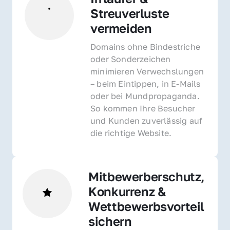
Streuverluste 
vermeiden
Domains ohne Bindestriche 
oder Sonderzeichen 
minimieren Verwechslungen 
– beim Eintippen, in E-Mails 
oder bei Mundpropaganda. 
So kommen Ihre Besucher 
und Kunden zuverlässig auf 
die richtige Website.
Mitbewerberschutz, 
Konkurrenz & 
Wettbewerbsvorteil 
sichern 