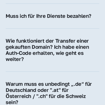
späteren Betrieb der Domain (z. B. beim 
Hosting-Anbieter) fallen geringe laufende 
Muss ich für Ihre Dienste bezahlen?
Gebühren an. Diese bewegen sich für .de 
Nein, bei uns zahlen Sie nur den Kaufpreis 
Domains bei ca. 5€ / Jahr
der Domain – ohne zusätzliche Vermittlungs- 
oder Servicegebühren.
Wie funktioniert der Transfer einer 
gekauften Domain? Ich habe einen 
Auth-Code erhalten, wie geht es 
weiter?
Mit dem Auth-Code beauftragen Sie Ihren 
Provider, die Domain zu übernehmen. Gerne 
begleiten wir Sie bei diesem einfachen und 
Warum muss es unbedingt „.de“ für 
schnellen Prozess.
Deutschland oder ".at" für 
Österreich / ".ch" für die Schweiz 
sein?