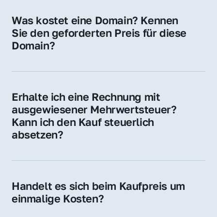
für Ihre Website, Weiterleitung, E-Mail-
Was kostet eine Domain? Kennen 
Adressen oder als digitale Investition.
Sie den geforderten Preis für diese 
Domain?
Der Preis variiert je nach Domain. Für diese 
Domain liegt ein konkreter Kaufpreis vor – 
kontaktieren Sie uns gerne für ein 
Erhalte ich eine Rechnung mit 
unverbindliches Angebot.
ausgewiesener Mehrwertsteuer? 
Kann ich den Kauf steuerlich 
absetzen?
Ja, Sie erhalten eine Rechnung mit MwSt. 
Für Unternehmen ist der Kauf in der Regel 
steuerlich absetzbar.
Handelt es sich beim Kaufpreis um 
einmalige Kosten?
Ja. Der Kaufpreis ist einmalig. Nur beim 